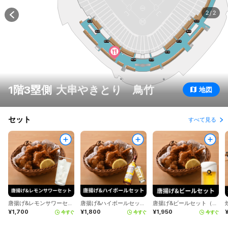
2
/
2
1階3塁側
大串やきとり 鳥竹
地図
セット
すべて見る
唐揚げ&レモンサワーセット（鳥竹）
唐揚げ&ハイボールセット（鳥竹）
唐揚げ&ビールセット（鳥竹）
¥1,700
¥1,800
¥1,950
今すぐ
今すぐ
今すぐ