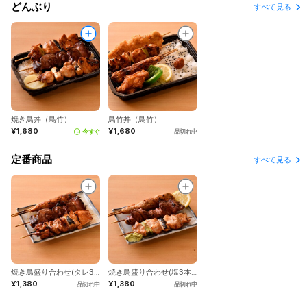
どんぶり
すべて見る
焼き鳥丼（鳥竹）
鳥竹丼（鳥竹）
¥1,680
¥1,680
今すぐ
品切れ中
定番商品
すべて見る
焼き鳥盛り合わせ(タレ3本)（鳥竹）
焼き鳥盛り合わせ(塩3本)（鳥竹）
¥1,380
¥1,380
品切れ中
品切れ中