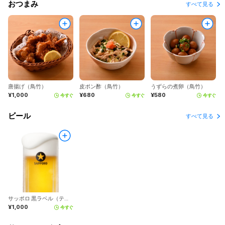
おつまみ
すべて見る
唐揚げ（鳥竹）
皮ポン酢（鳥竹）
うずらの煮卵（鳥竹）
¥1,000
¥680
¥580
今すぐ
今すぐ
今すぐ
ビール
すべて見る
サッポロ 黒ラベル（テナント）
¥1,000
今すぐ