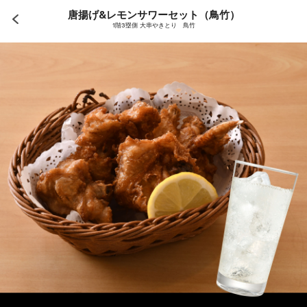
唐揚げ&レモンサワーセット（鳥竹）
1階3塁側 大串やきとり 鳥竹