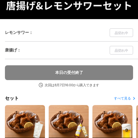
レモンサワー
：
品切れ中
唐揚げ
：
品切れ中
本日の受付終了
次回は8月7日16:00から購入できます
セット
すべて見る