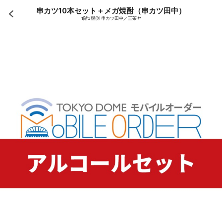
串カツ10本セット＋メガ焼酎（串カツ田中）
1階3塁側 串カツ田中／三茶ヤ