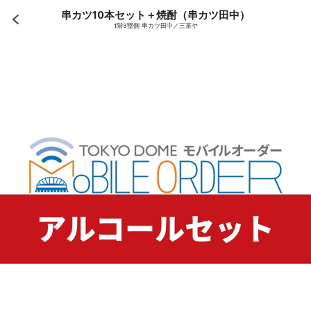
串カツ10本セット＋焼酎（串カツ田中）
1階3塁側 串カツ田中／三茶ヤ