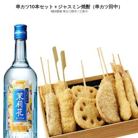
串カツ10本セット＋ジャスミン焼酎（串カツ田中）
1階3塁側 串カツ田中／三茶ヤ