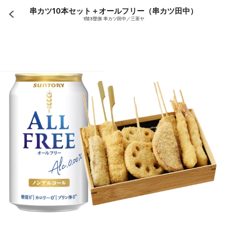
串カツ10本セット＋オールフリー（串カツ田中）
1階3塁側 串カツ田中／三茶ヤ