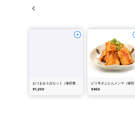
おつまみ３点セット（塚田農場）
ピリ辛ざぶ
¥1,200
¥450