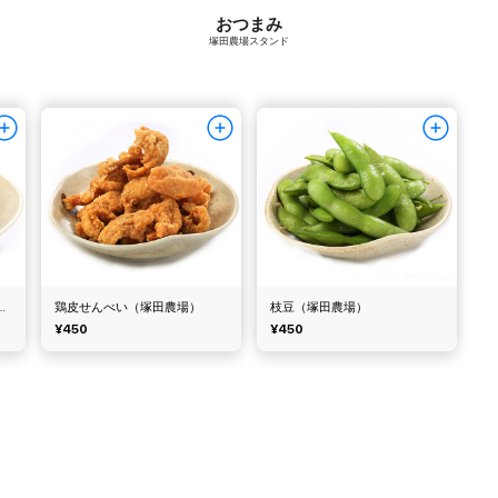
おつまみ
塚田農場スタンド
とんメンマ（塚田農場）
鶏皮せんべい（塚田農場）
枝豆（塚田農場）
¥450
¥450