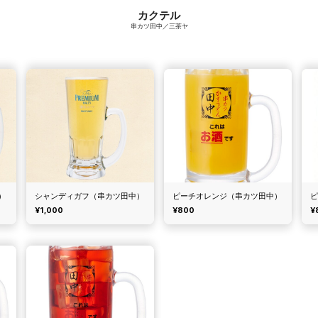
カクテル
串カツ田中／三茶ヤ
）
シャンディガフ（串カツ田中）
ピーチオレンジ（串カツ田中）
¥1,000
¥800
¥