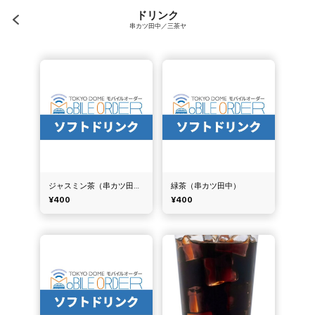
ドリンク
串カツ田中／三茶ヤ
ジャスミン茶（串カツ田中）
緑茶（串カツ田中）
¥400
¥400