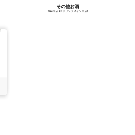
その他お酒
204売店 (※ドリンクメイン売店)