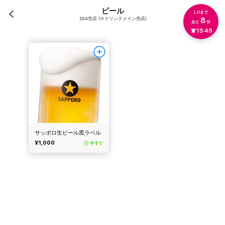
ビール
L.Oまで
204売店 (※ドリンクメイン売店)
8
あと
分
15:45
サッポロ生ビール黒ラベル
¥1,000
今すぐ