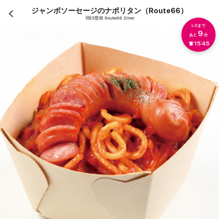
ジャンボソーセージのナポリタン（Route66）
1階3塁側 Route66 Diner
L.Oまで
9
あと
分
15:45