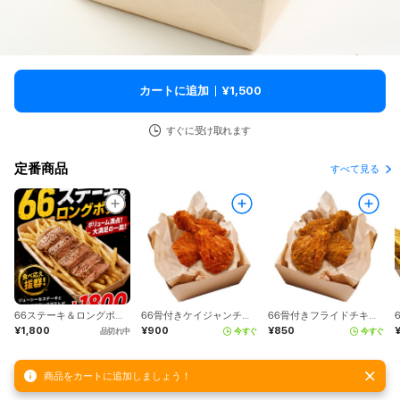
カートに追加
¥1,500
すぐに受け取れます
定番商品
すべて見る
66ステーキ＆ロングポテト（route66）
66骨付きケイジャンチキン（Route66diner）
66骨付きフライドチキン（Route66diner）
¥1,800
¥900
¥850
品切れ中
今すぐ
今すぐ
商品をカートに追加しましょう！