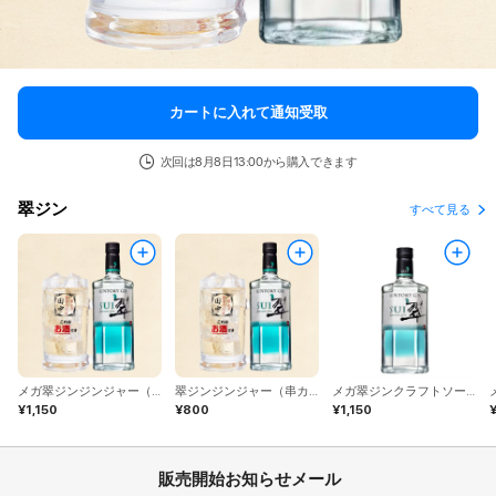
カートに入れて通知受取
次回は8月8日13:00から購入できます
翠ジン
すべて見る
メガ翠ジンジンジャー（串カツ田中）
翠ジンジンジャー（串カツ田中）
メガ翠ジンクラフトソーダ（串カツ田中）
¥1,150
¥800
¥1,150
¥
販売開始お知らせメール