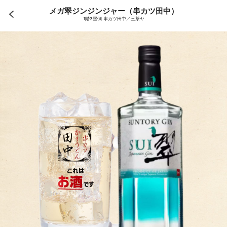
メガ翠ジンジンジャー（串カツ田中）
1階3塁側 串カツ田中／三茶ヤ