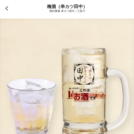
梅酒（串カツ田中）
1階3塁側 串カツ田中／三茶ヤ