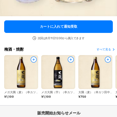
カートに入れて通知受取
次回は8月11日12:00から購入できます
梅酒・焼酎
すべて見る
メガ大隅（麦）（串カツ田中）
メガ大隅（芋）（串カツ田中）
大隅（麦）（串カツ田中）
¥1,100
¥1,100
¥750
販売開始お知らせメール