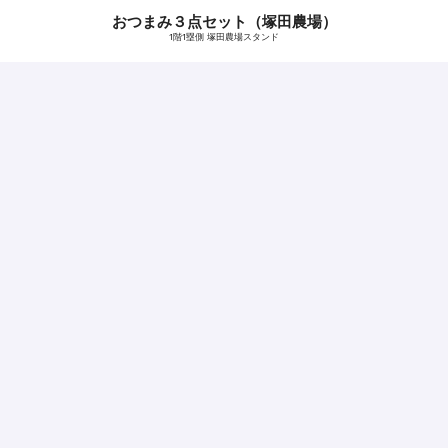
おつまみ３点セット（塚田農場）
1階1塁側 塚田農場スタンド