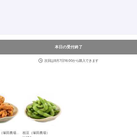
本日の受付終了
次回は8月7日16:00から購入できます
鶏皮せんべい（塚田農場）
枝豆（塚田農場）