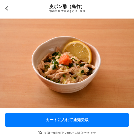
皮ポン酢（鳥竹）
1階3塁側 大串やきとり 鳥竹
カートに入れて通知受取
次回は8月9日12:00から購入できます