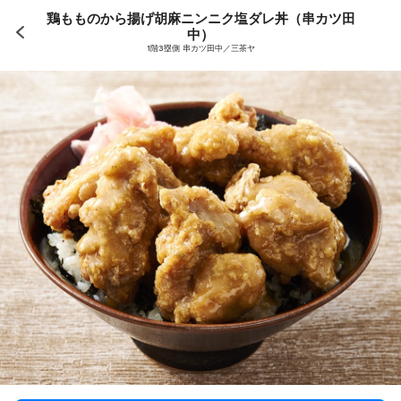
鶏もものから揚げ胡麻ニンニク塩ダレ丼（串カツ田
中）
1階3塁側 串カツ田中／三茶ヤ