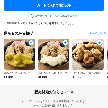
カートに入れて通知受取
次回は8月6日11:00から購入できます
田中特製のタレで漬け込んだから揚げを丼ぶりにしました。
鶏もものから揚げ
すべて見る
鶏もものから揚げハニーマスタード丼（串カツ田中）
鶏もものから揚げマヨネーズ丼（串カツ田中）
鶏もものから揚げ胡麻ニンニク塩ダレ丼（串カツ田中）
¥1,100
¥1,100
¥1,100
販売開始お知らせメール
メールアドレスを登録し、購入可能時間になったときに
メールで通知を受け取りましょう！