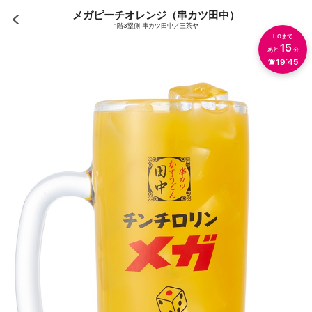
メガピーチオレンジ（串カツ田中）
1階3塁側 串カツ田中／三茶ヤ
L.Oまで
15
あと
分
19:45