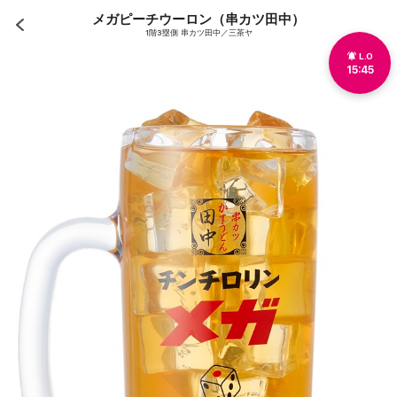
メガピーチウーロン（串カツ田中）
1階3塁側 串カツ田中／三茶ヤ
L.O
15:45