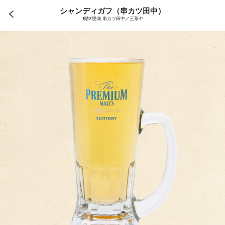
シャンディガフ（串カツ田中）
1階3塁側 串カツ田中／三茶ヤ