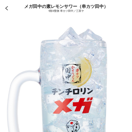
メガ田中の素レモンサワー（串カツ田中）
1階3塁側 串カツ田中／三茶ヤ