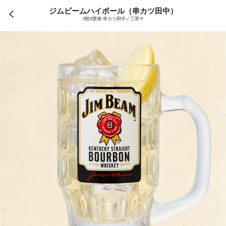
ジムビームハイボール（串カツ田中）
1階3塁側 串カツ田中／三茶ヤ