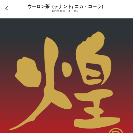
ウーロン茶（テナント/ コカ・コーラ）
1階1塁側 ルーキーカレー