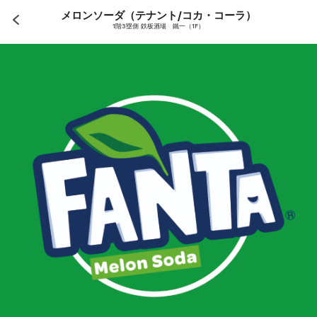
メロンソーダ（テナント/コカ・コーラ）
1階3塁側 鉄板酒場 鐵一（1F）