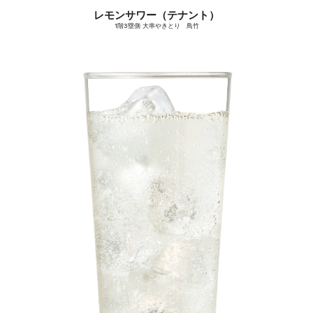
レモンサワー（テナント）
1階3塁側 大串やきとり 鳥竹