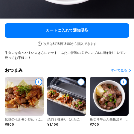
カートに入れて通知受取
次回は8月8日13:00から購入できます
牛タンを食べやすい大きさにカット！ふたご特製の塩でシンプルに味付け！レモン
絞ってお手軽に！
おつまみ
すべて見る
伝説のホルモン炒め（ふたご）
焼肉３種盛り（ふたご）
角切り牛たん鉄板焼き（ふたご）
¥800
¥1,100
¥700