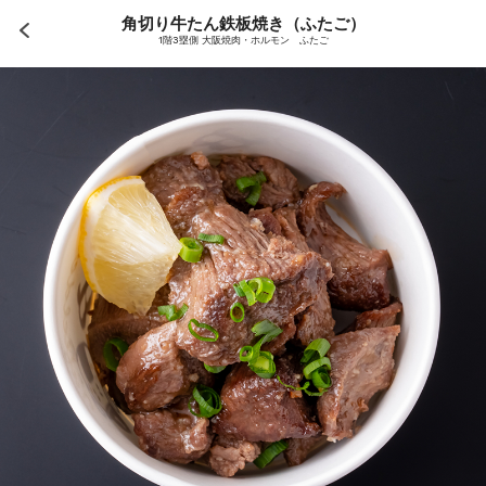
角切り牛たん鉄板焼き（ふたご）
1階3塁側 大阪焼肉・ホルモン ふたご