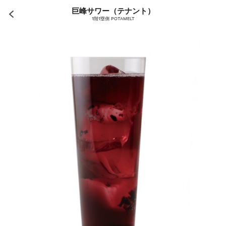
巨峰サワー（テナント）
1階1塁側 POTAMELT